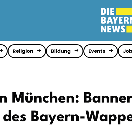
Religion
Bildung
Events
Job
 in München: Banner
 des Bayern-Wapp