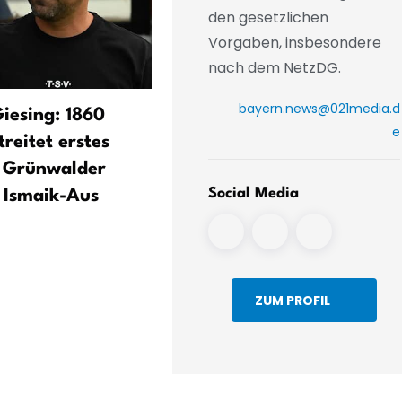
den gesetzlichen
Vorgaben, insbesondere
nach dem NetzDG.
bayern.news@021media.d
Giesing: 1860
Kompany weckt Hoffnunge
e
reitet erstes
auf großes Bayern-Jahr
m Grünwalder
Social Media
 Ismaik-Aus
ZUM PROFIL