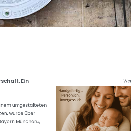
schaft. Ein
We
 einem umgestalteten
ten, wurde über
 Bayern München»,