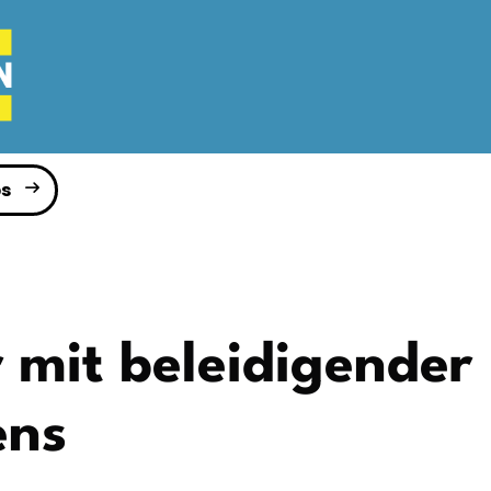
s
 mit beleidigender
ens