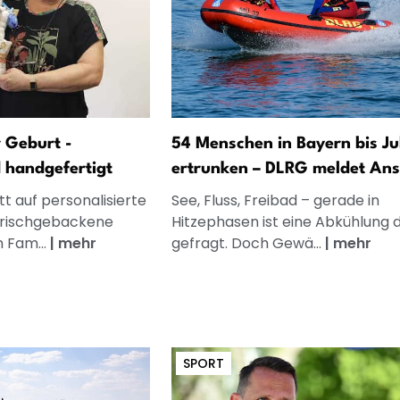
 Geburt -
54 Menschen in Bayern bis Jul
d handgefertigt
ertrunken – DLRG meldet Ans
t auf personalisierte
See, Fluss, Freibad – gerade in
frischgebackene
Hitzephasen ist eine Abkühlung 
n Fam...
|
mehr
gefragt. Doch Gewä...
|
mehr
SPORT