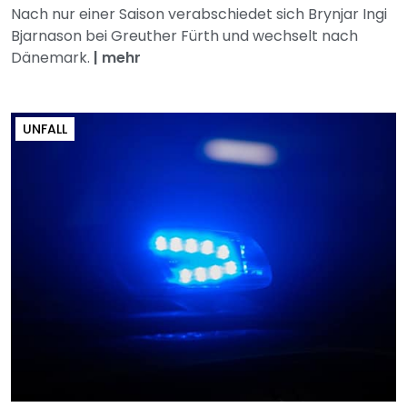
Nach nur einer Saison verabschiedet sich Brynjar Ingi
Bjarnason bei Greuther Fürth und wechselt nach
Dänemark.
|
mehr
UNFALL