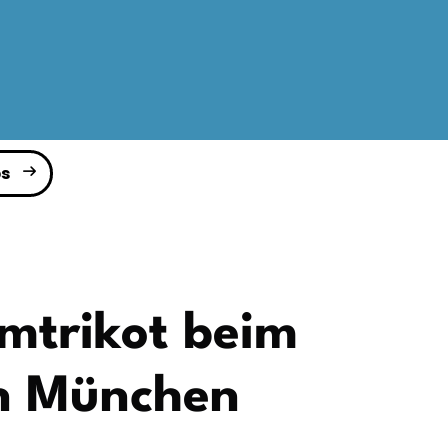
s
imtrikot beim
in München