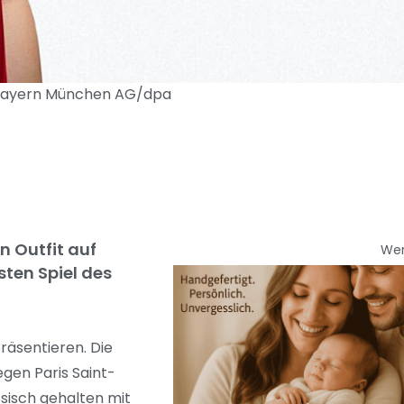
C Bayern München AG/dpa
n Outfit auf
We
sten Spiel des
räsentieren. Die
gen Paris Saint-
ssisch gehalten mit