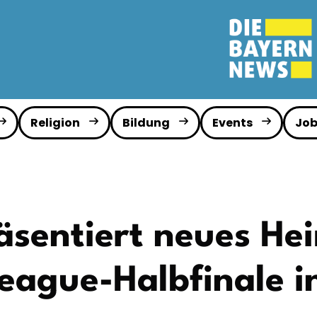
Religion
Bildung
Events
Job
äsentiert neues He
eague-Halbfinale 