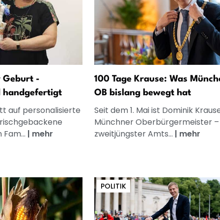
 Geburt -
100 Tage Krause: Was Münch
d handgefertigt
OB bislang bewegt hat
t auf personalisierte
Seit dem 1. Mai ist Dominik Kraus
frischgebackene
Münchner Oberbürgermeister – 
n Fam...
|
mehr
zweitjüngster Amts...
|
mehr
POLITIK