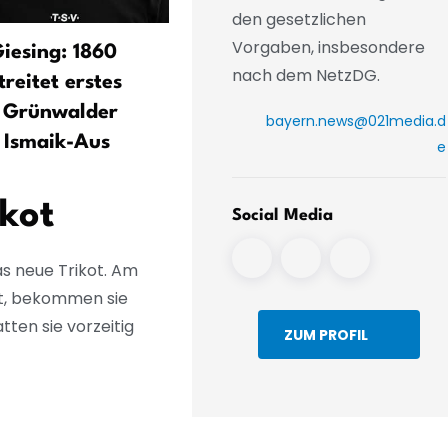
den gesetzlichen
Vorgaben, insbesondere
Giesing: 1860
Kompany weckt Hoffnunge
nach dem NetzDG.
reitet erstes
auf großes Bayern-Jahr
m Grünwalder
bayern.news@021media.d
 Ismaik-Aus
e
kot
Social Media
s neue Trikot. Am
ist, bekommen sie
ten sie vorzeitig
ZUM PROFIL