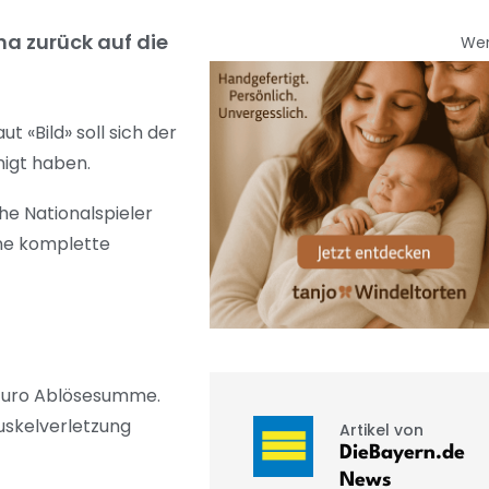
ha zurück auf die
We
 «Bild» soll sich der
nigt haben.
he Nationalspieler
ine komplette
 Euro Ablösesumme.
uskelverletzung
Artikel von
DieBayern.de
News