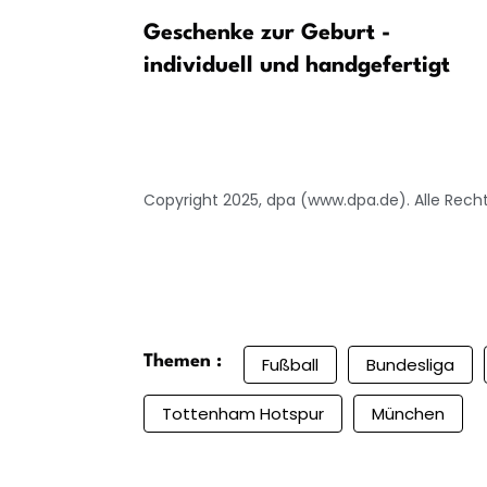
olung des
Geschenke zur Geburt -
indern –
individuell und handgefertigt
FC St. Pauli
Copyright 2025, dpa (www.dpa.de). Alle Rech
Themen :
Fußball
Bundesliga
Tottenham Hotspur
München