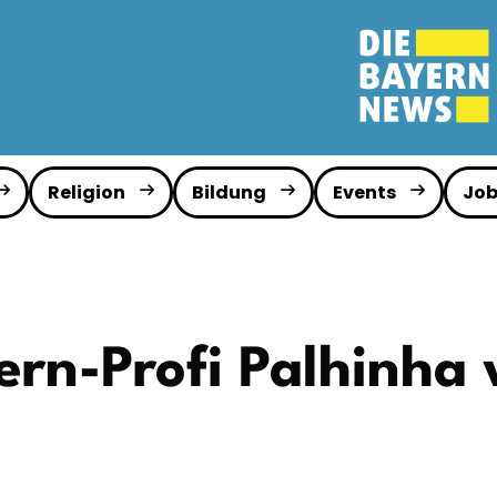
Religion
Bildung
Events
Job
ern-Profi Palhinha 