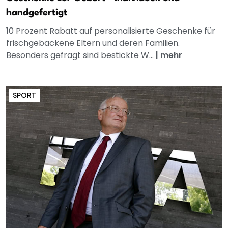
handgefertigt
10 Prozent Rabatt auf personalisierte Geschenke für
frischgebackene Eltern und deren Familien.
Besonders gefragt sind bestickte W...
|
mehr
SPORT