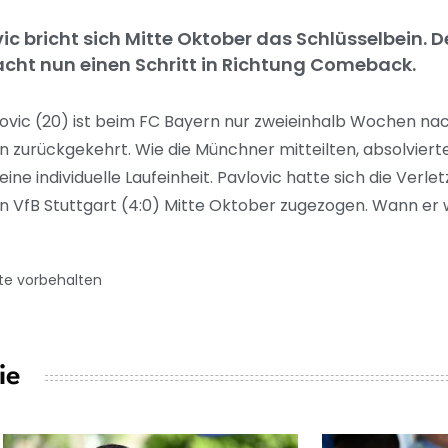
c bricht sich Mitte Oktober das Schlüsselbein. D
acht nun einen Schritt in Richtung Comeback.
lovic (20) ist beim FC Bayern nur zweieinhalb Wochen na
 zurückgekehrt. Wie die Münchner mitteilten, absolviert
ne individuelle Laufeinheit. Pavlovic hatte sich die Verle
n VfB Stuttgart (4:0) Mitte Oktober zugezogen. Wann er 
te vorbehalten
ie