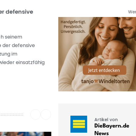
er defensive
We
ch seinem
e der defensive
tzung im
wieder einsatzfähig
Artikel von
DieBayern.de
News