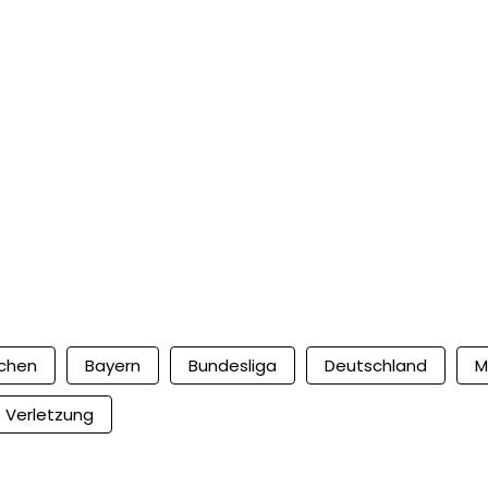
chen
Bayern
Bundesliga
Deutschland
M
Verletzung