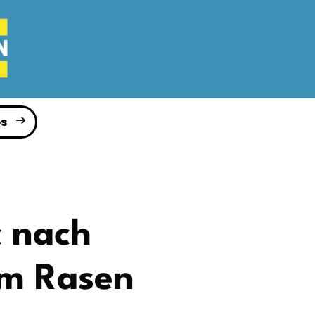
s
c nach
em Rasen