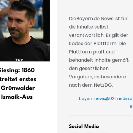
DieBayern.de News ist für
die Inhalte selbst
verantwortlich. Es gilt der
Kodex der Plattform. Die
Plattform prüft und
behandelt Inhalte gemäß
den gesetzlichen
Giesing: 1860
Kompany weckt Hoffnunge
Vorgaben, insbesondere
reitet erstes
auf großes Bayern-Jahr
nach dem NetzDG.
m Grünwalder
 Ismaik-Aus
bayern.news@021media.d
e
Social Media