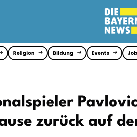
Religion
Bildung
Events
Job
nalspieler Pavlovi
ause zurück auf d