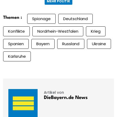
MEHR POLITIK
Themen :
Spionage
Deutschland
Konflikte
Nordrhein-Westfalen
Krieg
Spanien
Bayern
Russland
Ukraine
Karlsruhe
Artikel von
DieBayern.de News