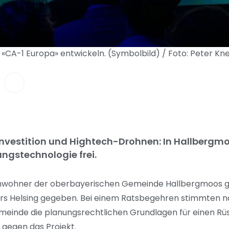
g «CA-1 Europa» entwickeln. (Symbolbild) / Foto: Peter Kn
investition und Hightech-Drohnen: In Hallbergmo
ungstechnologie frei.
inwohner der oberbayerischen Gemeinde Hallbergmoos grü
lers Helsing gegeben. Bei einem Ratsbegehren stimmten 
meinde die planungsrechtlichen Grundlagen für einen Rü
 gegen das Projekt.