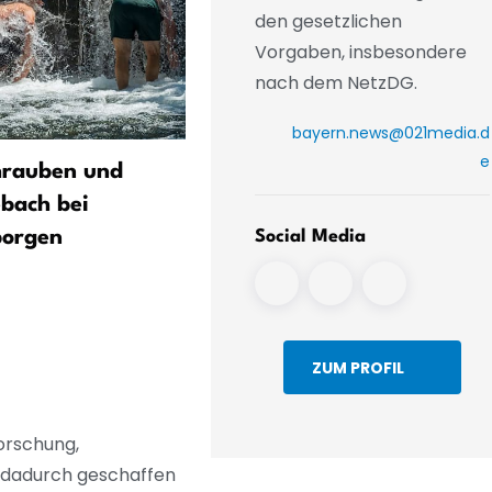
den gesetzlichen
Vorgaben, insbesondere
nach dem NetzDG.
bayern.news@021media.d
e
hrauben und
Angriff erfunden?
bach bei
Ermittlungen nach Vorfall
borgen
AfD-Stand
Social Media
ZUM PROFIL
orschung,
n dadurch geschaffen