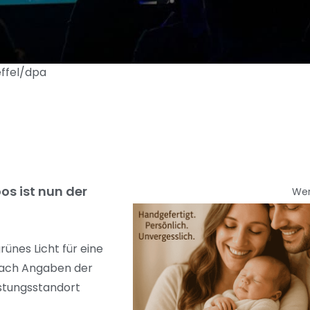
effel/dpa
os ist nun der
We
nes Licht für eine
nach Angaben der
stungsstandort