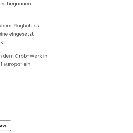
ums begonnen
nchner Flughafens
ine eingesetzt
KI.
In dem Grob-Werk in
1 Europa» ein
oos