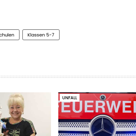
chulen
Klassen 5-7
UNFALL