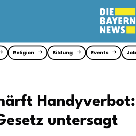
Religion
Bildung
Events
Job
härft Handyverbot:
 Gesetz untersagt