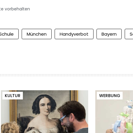
te vorbehalten
Schule
München
Handyverbot
Bayern
S
KULTUR
WERBUNG