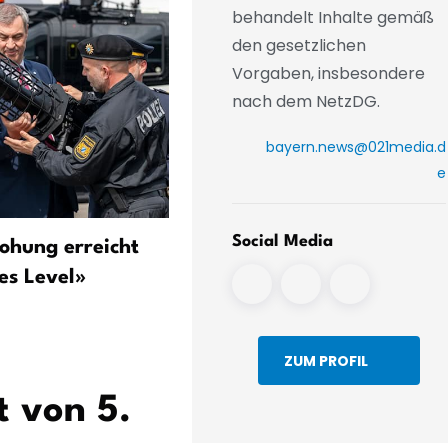
behandelt Inhalte gemäß
den gesetzlichen
Vorgaben, insbesondere
nach dem NetzDG.
bayern.news@021media.d
e
Social Media
ohung erreicht
München: Krause nach 100
es Level»
Tagen – Wohnraum, Sparp
und Koalitionspoker
ZUM PROFIL
 von 5.