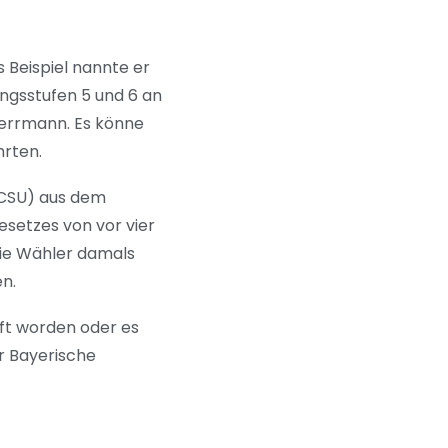
 Beispiel nannte er
ngsstufen 5 und 6 an
 Herrmann. Es könne
hrten.
(CSU) aus dem
setzes von vor vier
eie Wähler damals
n.
rft worden oder es
er Bayerische