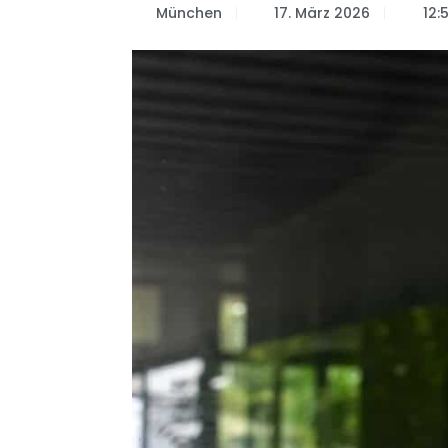
München
17. März 2026
12: