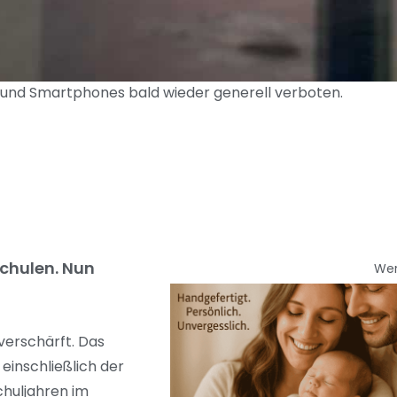
s und Smartphones bald wieder generell verboten.
Schulen. Nun
We
verschärft. Das
einschließlich der
chuljahren im