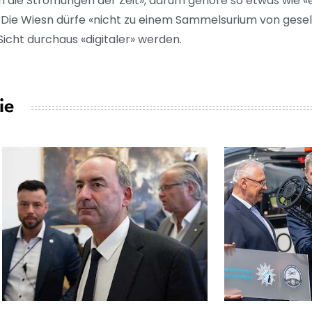
n die Strömungen der Zeit», darum gehöre so etwas wie 
in. Die Wiesn dürfe «nicht zu einem Sammelsurium von gesel
Sicht durchaus «digitaler» werden.
ie