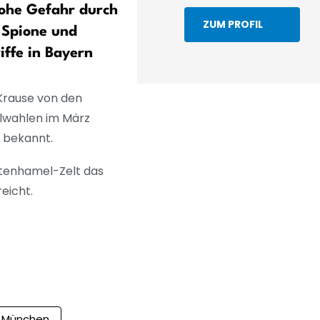
ohe Gefahr durch
Hybride Bedrohung erreich
ZUM PROFIL
 Spione und
«nie gekanntes Level»
iffe in Bayern
Krause von den
alwahlen im März
s bekannt.
ttenhamel-Zelt das
eicht.
München