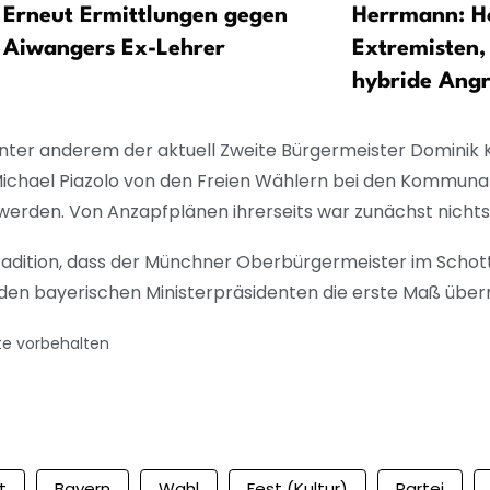
Erneut Ermittlungen gegen
Herrmann: H
Aiwangers Ex-Lehrer
Extremisten,
hybride Angr
nter anderem der aktuell Zweite Bürgermeister Dominik 
Michael Piazolo von den Freien Wählern bei den Kommun
rden. Von Anzapfplänen ihrerseits war zunächst nicht
radition, dass der Münchner Oberbürgermeister im Scho
den bayerischen Ministerpräsidenten die erste Maß überr
te vorbehalten
t
Bayern
Wahl
Fest (Kultur)
Partei