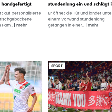
d handgefertigt
stundenlang ein und schlägt 
t auf personalisierte
Er öffnet die Tür und landet unte
frischgebackene
einem Vorwand stundenlang
n Fam...
|
mehr
gefangen in einer...
|
mehr
SPORT