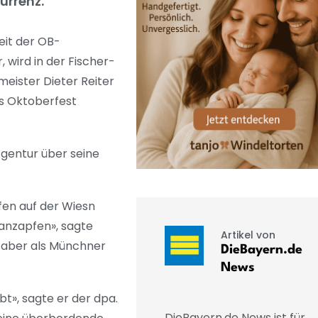
urrenz.
it der OB-
wird in der Fischer-
meister Dieter Reiter
as Oktoberfest
Agentur über seine
fen auf der Wiesn
 anzapfen», sagte
Artikel von
n aber als Münchner
DieBayern.de
News
ibt», sagte er der dpa.
DieBayern.de News ist für