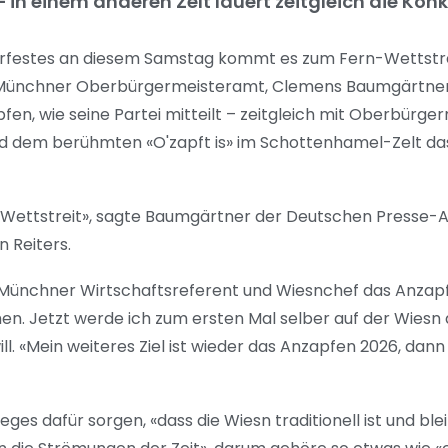
in einem anderen Zelt lauert zeitgleich die Konk
erfestes an diesem Samstag kommt es zum Fern-Wettstre
Münchner Oberbürgermeisteramt, Clemens Baumgärtner, 
fen, wie seine Partei mitteilt – zeitgleich mit Oberbürger
 und dem berühmten «O'zapft is» im Schottenhamel-Zelt d
ter Wettstreit», sagte Baumgärtner der Deutschen Presse-
n Reiters.
s Münchner Wirtschaftsreferent und Wiesnchef das Anzap
hen. Jetzt werde ich zum ersten Mal selber auf der Wiesn
ll. «Mein weiteres Ziel ist wieder das Anzapfen 2026, dan
eges dafür sorgen, «dass die Wiesn traditionell ist und ble