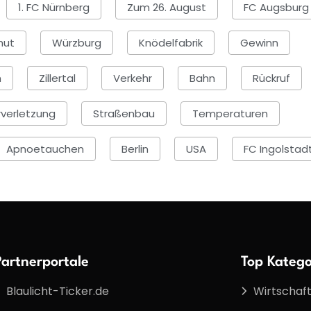
1. FC Nürnberg
Zum 26. August
FC Augsburg I
hut
Würzburg
Knödelfabrik
Gewinn
h
Zillertal
Verkehr
Bahn
Rückruf
verletzung
Straßenbau
Temperaturen
Apnoetauchen
Berlin
USA
FC Ingolstad
Partnerportale
Top Katego
Blaulicht-Ticker.de
Wirtschaf