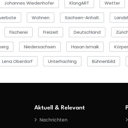
Johannes Wiedenhofer
KlangART
Wetter
verbote
Wohnen
Sachsen-Anhalt
Lands
Fischerei
Freizeit
Deutschland
Züric
berg
Niedersachsen
Hasan Ismaik
Körper
Lena Oberdorf
Unterhaching
Bühnenbild
Aktuell & Relevant
Nachrichten