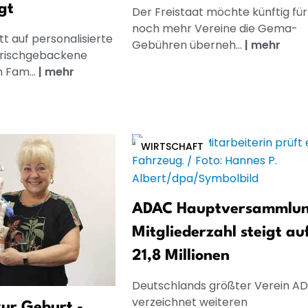
gt
Der Freistaat möchte künftig für
noch mehr Vereine die Gema-
t auf personalisierte
Gebühren überneh...
|
mehr
frischgebackene
n Fam...
|
mehr
WIRTSCHAFT
ADAC Hauptversammlun
Mitgliederzahl steigt au
21,8 Millionen
Deutschlands größter Verein A
verzeichnet weiteren
ur Geburt -