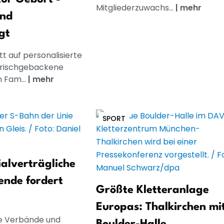
Mitgliederzuwachs...
|
mehr
und
gt
t auf personalisierte
frischgebackene
n Fam...
|
mehr
SPORT
ialverträgliche
ende fordert
Größte Kletteranlage
Europas: Thalkirchen mi
e Verbände und