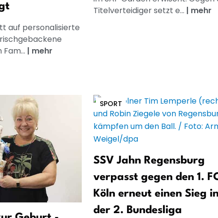
gt
Titelverteidiger setzt e...
|
mehr
t auf personalisierte
frischgebackene
n Fam...
|
mehr
SPORT
SSV Jahn Regensburg
verpasst gegen den 1. F
Köln erneut einen Sieg i
der 2. Bundesliga
ur Geburt -