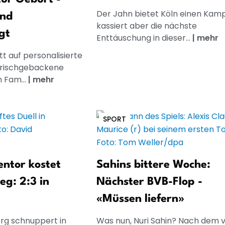
Der Jahn bietet Köln einen Kamp
und
kassiert aber die nächste
gt
Enttäuschung in dieser...
|
mehr
t auf personalisierte
frischgebackene
n Fam...
|
mehr
SPORT
ntor kostet
Sahins bittere Woche:
eg: 2:3 in
Nächster BVB-Flop -
«Müssen liefern»
erg schnuppert in
Was nun, Nuri Sahin? Nach dem 