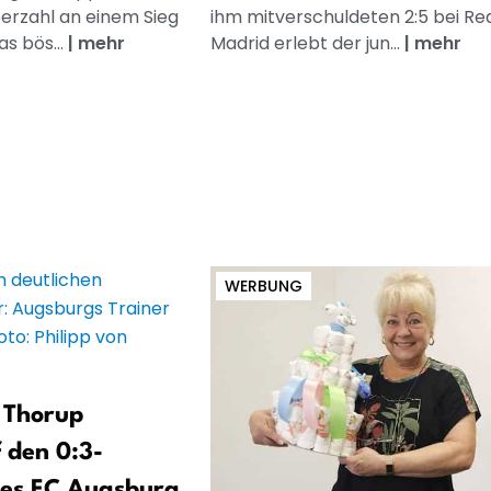
erzahl an einem Sieg
ihm mitverschuldeten 2:5 bei Re
as bös...
|
mehr
Madrid erlebt der jun...
|
mehr
WERBUNG
s Thorup
 den 0:3-
des FC Augsburg