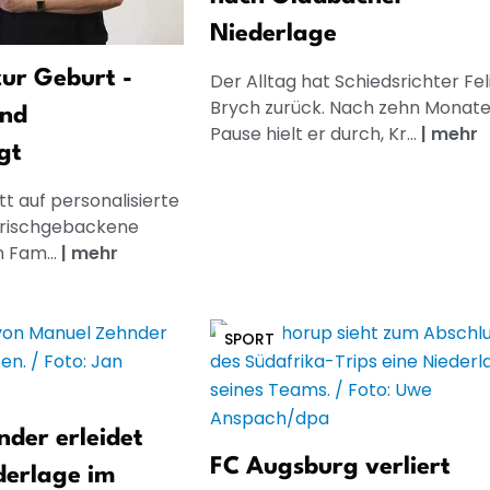
Niederlage
ur Geburt -
Der Alltag hat Schiedsrichter Fel
Brych zurück. Nach zehn Monat
und
Pause hielt er durch, Kr...
|
mehr
gt
t auf personalisierte
frischgebackene
n Fam...
|
mehr
SPORT
der erleidet
FC Augsburg verliert
derlage im