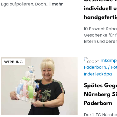
Liga aufpolieren. Doch...
|
mehr
individuell 
handgeferti
10 Prozent Rabat
Geschenke für 
Eltern und dere
WERBUNG
SPORT
Spätes Gege
Nürnberg Si
Paderborn
Der 1. FC Nürnb