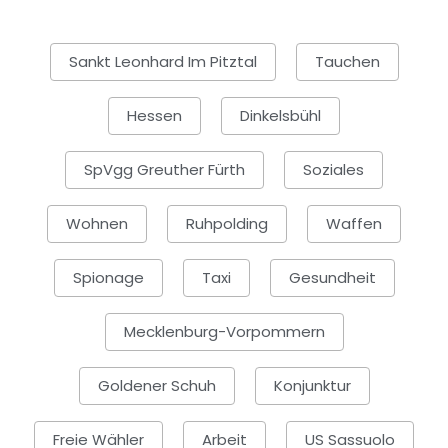
Sankt Leonhard Im Pitztal
Tauchen
Hessen
Dinkelsbühl
SpVgg Greuther Fürth
Soziales
Wohnen
Ruhpolding
Waffen
Spionage
Taxi
Gesundheit
Mecklenburg-Vorpommern
Goldener Schuh
Konjunktur
Freie Wähler
Arbeit
US Sassuolo