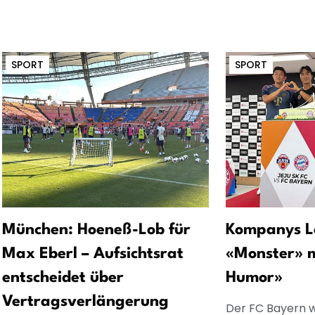
SPORT
SPORT
München: Hoeneß-Lob für
Kompanys Lo
Max Eberl – Aufsichtsrat
«Monster» m
entscheidet über
Humor»
Vertragsverlängerung
Der FC Bayern w