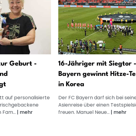
ur Geburt -
16-Jähriger mit Siegtor 
und
Bayern gewinnt Hitze-Te
gt
in Korea
t auf personalisierte
Der FC Bayern darf sich bei sein
frischgebackene
Asienreise über einen Testspiels
n Fam...
|
mehr
freuen. Manuel Neue...
|
mehr