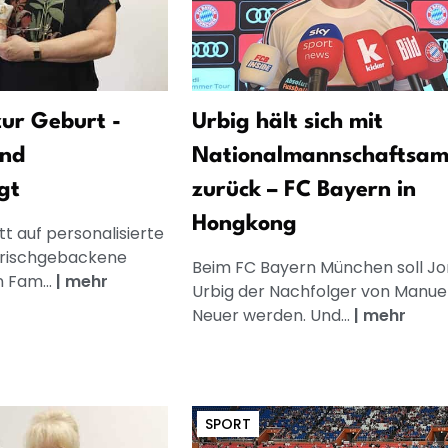
ur Geburt -
Urbig hält sich mit
und
Nationalmannschaftsam
gt
zurück – FC Bayern in
Hongkong
t auf personalisierte
frischgebackene
Beim FC Bayern München soll Jo
n Fam...
|
mehr
Urbig der Nachfolger von Manue
Neuer werden. Und...
|
mehr
SPORT