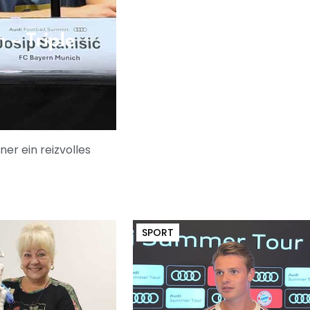
– Triple
er ein reizvolles
SPORT