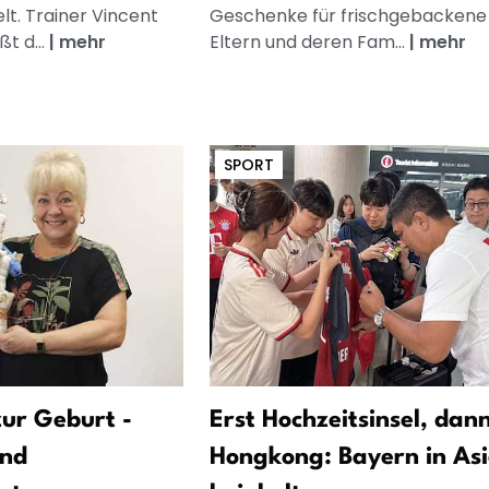
lt. Trainer Vincent
Geschenke für frischgebackene
t d...
|
mehr
Eltern und deren Fam...
|
mehr
SPORT
ur Geburt -
Erst Hochzeitsinsel, dan
und
Hongkong: Bayern in As