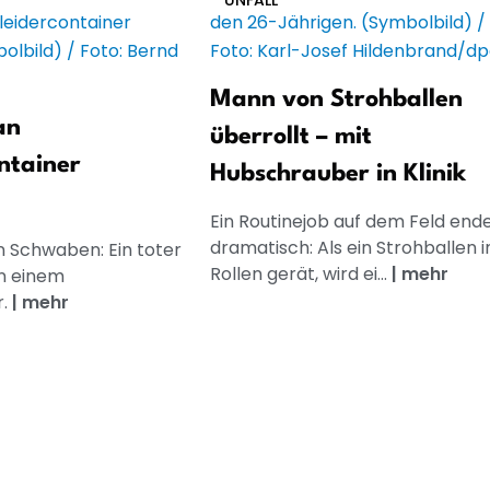
UNFALL
Mann von Strohballen
an
überrollt – mit
ntainer
Hubschrauber in Klinik
Ein Routinejob auf dem Feld end
dramatisch: Als ein Strohballen i
n Schwaben: Ein toter
Rollen gerät, wird ei...
|
mehr
n einem
r.
|
mehr