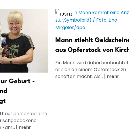
JUSTIZ
Mann stiehlt Geldschein
aus Opferstock von Kirc
Ein Mann wird dabei beobachtet,
er sich an einem Opferstock zu
schaffen macht. Als...
|
mehr
ur Geburt -
und
gt
t auf personalisierte
frischgebackene
n Fam...
|
mehr