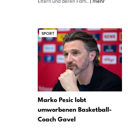
Eltern und deren Fam...
|
mehr
SPORT
Marko Pesic lobt
umworbenen Basketball-
Coach Gavel