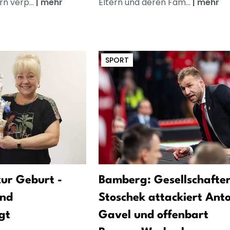
n verp...
|
mehr
Eltern und deren Fam...
|
mehr
SPORT
ur Geburt -
Bamberg: Gesellschafte
und
Stoschek attackiert Ant
gt
Gavel und offenbart