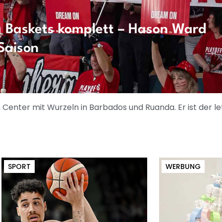
 Baskets komplett – Hason Ward
 Saison
Center mit Wurzeln in Barbados und Ruanda. Er ist der l
SPORT
WERBUNG