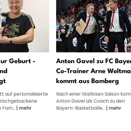
ur Geburt -
Anton Gavel zu FC Baye
und
Co-Trainer Arne Woltm
gt
kommt aus Bamberg
t auf personalisierte
Nach einer titellosen Saison ko
frischgebackene
Anton Gavel als Coach zu den
n Fam...
|
mehr
Bayern-Basketballe...
|
mehr