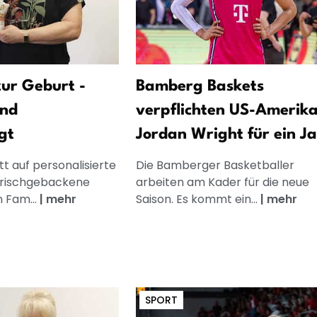
ur Geburt -
Bamberg Baskets
und
verpflichten US-Amerik
gt
Jordan Wright für ein J
t auf personalisierte
Die Bamberger Basketballer
frischgebackene
arbeiten am Kader für die neue
n Fam...
|
mehr
Saison. Es kommt ein...
|
mehr
SPORT