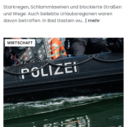
Starkregen, Schlammlawinen und blockierte Straßen
und Wege: Auch beliebte Urlaubsregionen waren
davon betroffen. In Bad Gastein wu...
|
mehr
WIRTSCHAFT