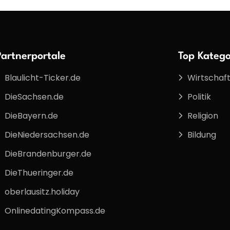
Partnerportale
Top Katego
Blaulicht-Ticker.de
Wirtschaf
DieSachsen.de
Politik
DieBayern.de
Religion
DieNiedersachsen.de
Bildung
DieBrandenburger.de
DieThueringer.de
oberlausitz.holiday
OnlinedatingKompass.de