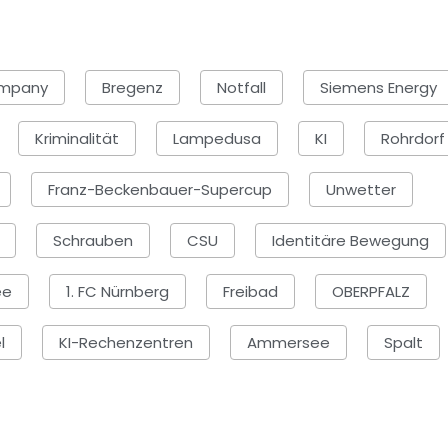
ompany
Bregenz
Notfall
Siemens Energy
Kriminalität
Lampedusa
KI
Rohrdorf
Franz-Beckenbauer-Supercup
Unwetter
Schrauben
CSU
Identitäre Bewegung
ee
1. FC Nürnberg
Freibad
OBERPFALZ
l
KI-Rechenzentren
Ammersee
Spalt