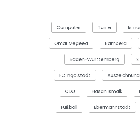
Computer
Tarife
Isma
Omar Megeed
Bamberg
Baden-Württemberg
2
FC Ingolstadt
Auszeichnun
CDU
Hasan Ismaik
Fußball
Ebermannstadt