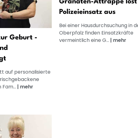
Granaten-Attrappe löst
Polizeieinsatz aus
Bei einer Hausdurchsuchung in d
Oberpfalz finden Einsatzkräfte
ur Geburt -
vermeintlich eine G...
|
mehr
und
gt
t auf personalisierte
frischgebackene
n Fam...
|
mehr