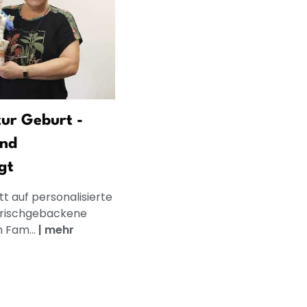
ur Geburt -
und
gt
t auf personalisierte
frischgebackene
n Fam...
|
mehr