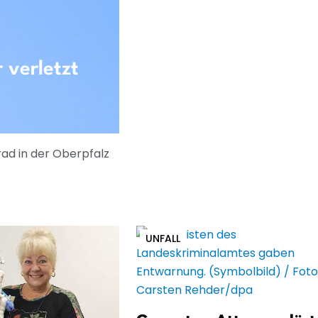
 verletzt
ad in der Oberpfalz
UNFALL