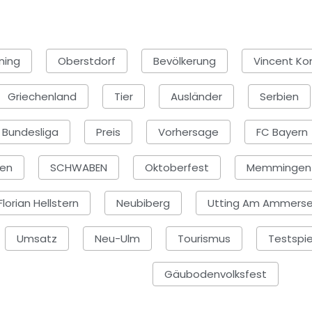
ning
Oberstdorf
Bevölkerung
Vincent K
Griechenland
Tier
Ausländer
Serbien
. Bundesliga
Preis
Vorhersage
FC Bayern
gen
SCHWABEN
Oktoberfest
Memmingen
Florian Hellstern
Neubiberg
Utting Am Ammers
Umsatz
Neu-Ulm
Tourismus
Testspie
Gäubodenvolksfest