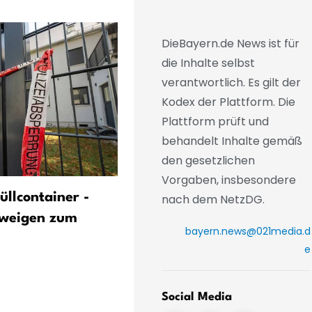
DieBayern.de News ist für
die Inhalte selbst
verantwortlich. Es gilt der
Kodex der Plattform. Die
Plattform prüft und
behandelt Inhalte gemäß
den gesetzlichen
Vorgaben, insbesondere
üllcontainer -
Schüsse in der Nacht: Poliz
nach dem NetzDG.
hweigen zum
fasst 32-Jährigen
bayern.news@021media.d
e
Social Media