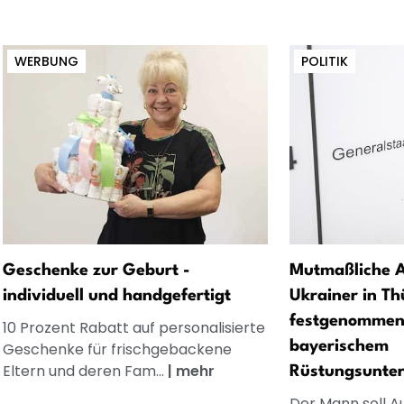
WERBUNG
POLITIK
Geschenke zur Geburt -
Mutmaßliche A
individuell und handgefertigt
Ukrainer in Th
festgenommen
10 Prozent Rabatt auf personalisierte
bayerischem
Geschenke für frischgebackene
Eltern und deren Fam...
|
mehr
Rüstungsunte
Der Mann soll 