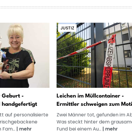
JUSTIZ
 Geburt -
Leichen im Müllcontainer -
d handgefertigt
Ermittler schweigen zum Mot
t auf personalisierte
Zwei Männer tot, gefunden im Abf
frischgebackene
Was steckt hinter dem grausam
n Fam...
|
mehr
Fund bei einem Au...
|
mehr