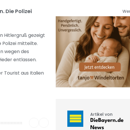
 Die Polizei
We
 Hitlergruß gezeigt
olizei mitteilte.
den wegen des
ieder entlassen.
 Tourist aus Italien
Artikel von
DieBayern.de
News