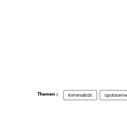
Themen :
Kriminalität
Updatem