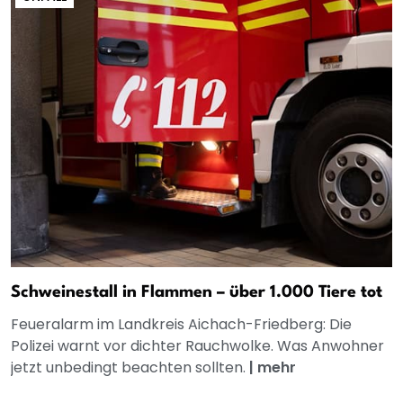
Schweinestall in Flammen – über 1.000 Tiere tot
Feueralarm im Landkreis Aichach-Friedberg: Die
Polizei warnt vor dichter Rauchwolke. Was Anwohner
jetzt unbedingt beachten sollten.
|
mehr