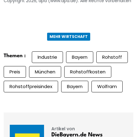
Copyright 2026, dpa (www.dpa.de). Alle Rechte vorbehalten
MEHR WIRTSCHAFT
Themen :
Industrie
Bayern
Rohstoff
Preis
München
Rohstoffkosten
Rohstoffpreisindex
Bayern
Wolfram
Artikel von
DieBayern.de News