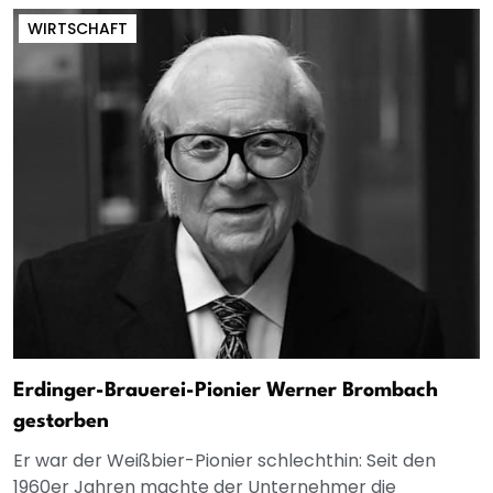
WIRTSCHAFT
Erdinger-Brauerei-Pionier Werner Brombach
gestorben
Er war der Weißbier-Pionier schlechthin: Seit den
1960er Jahren machte der Unternehmer die