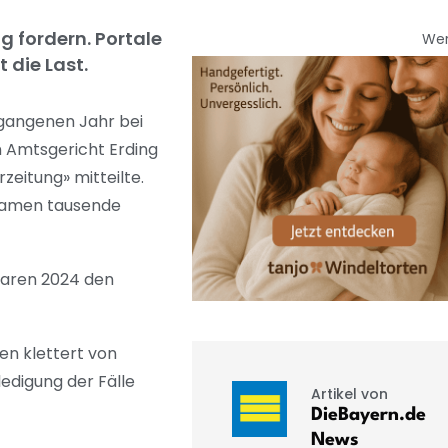
g fordern. Portale
We
 die Last.
rgangenen Jahr bei
 Amtsgericht Erding
zeitung» mitteilte.
 kamen tausende
 waren 2024 den
en klettert von
edigung der Fälle
Artikel von
DieBayern.de
News