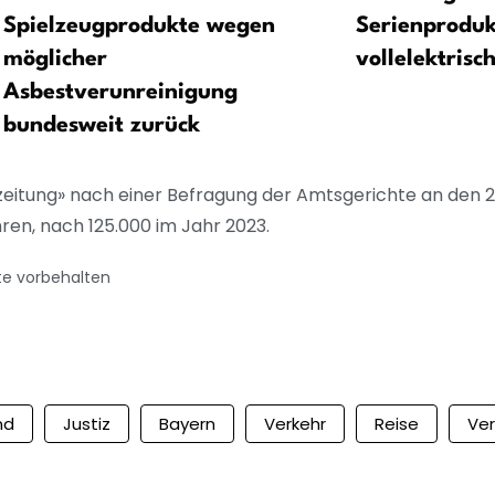
Spielzeugprodukte wegen
Serienproduk
möglicher
vollelektrisc
Asbestverunreinigung
bundesweit zurück
zeitung» nach einer Befragung der Amtsgerichte an den 
ren, nach 125.000 im Jahr 2023.
te vorbehalten
nd
Justiz
Bayern
Verkehr
Reise
Ve