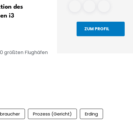
tion des
hebt Jahresprognose an –
hen i3
Auftragseingang auf
Rekordhoch
ZUM PROFIL
20 größten Flughäfen
rbraucher
Prozess (Gericht)
Erding