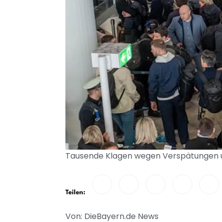
Tausende Klagen wegen Verspätungen un
Teilen:
Von: DieBayern.de News