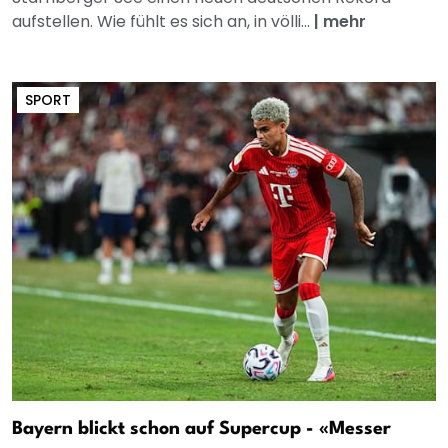
aufstellen. Wie fühlt es sich an, in völli...
|
mehr
SPORT
Bayern blickt schon auf Supercup - «Messer