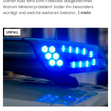
Stefan Aust wird vom Freistaat ausgezeichnet.
Warum Ministerpräsident Söder ihn besonders
würdigt und welche weiteren bekann...
|
mehr
UNFALL