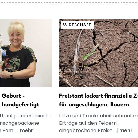
WIRTSCHAFT
 Geburt -
Freistaat lockert finanzielle 
d handgefertigt
für angeschlagene Bauern
t auf personalisierte
Hitze und Trockenheit schmälern
frischgebackene
Erträge auf den Feldern,
n Fam...
|
mehr
eingebrochene Preise...
|
mehr