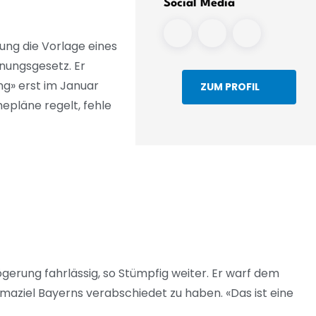
Social Media
ung die Vorlage eines
ungsgesetz. Er
ng» erst im Januar
ZUM PROFIL
epläne regelt, fehle
zögerung fahrlässig, so Stümpfig weiter. Er warf dem
imaziel Bayerns verabschiedet zu haben. «Das ist eine