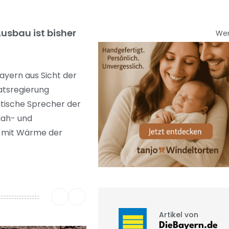
usbau ist bisher
We
yern aus Sicht der
atsregierung
itische Sprecher der
Nah- und
g mit Wärme der
Artikel von
DieBayern.de