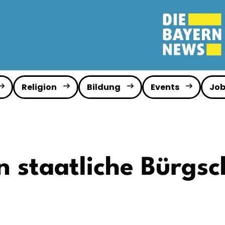
Religion
Bildung
Events
Job
n staatliche Bürgsc