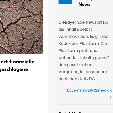
News
DieBayern.de News ist für
die Inhalte selbst
verantwortlich. Es gilt der
Kodex der Plattform. Die
Plattform prüft und
behandelt Inhalte gemäß
kert finanzielle
Pflanzenschutzwirkstoff in
den gesetzlichen
geschlagene
Matcha-Tee nachgewiesen
Vorgaben, insbesondere
nach dem NetzDG.
bayern.news@021media.d
e