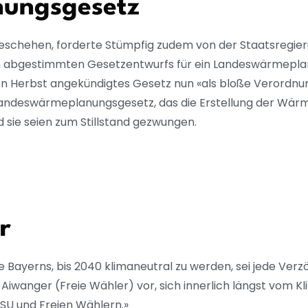
ungsgesetz
eschehen, forderte Stümpfig zudem von der Staatsregier
abgestimmten Gesetzentwurfs für ein Landeswärmeplan
iesen Herbst angekündigtes Gesetz nun «als bloße Verordnu
Landeswärmeplanungsgesetz, das die Erstellung der Wärm
sie seien zum Stillstand gezwungen.
r
ele Bayerns, bis 2040 klimaneutral zu werden, sei jede Ver
Aiwanger (Freie Wähler) vor, sich innerlich längst vom Kl
CSU und Freien Wählern.»