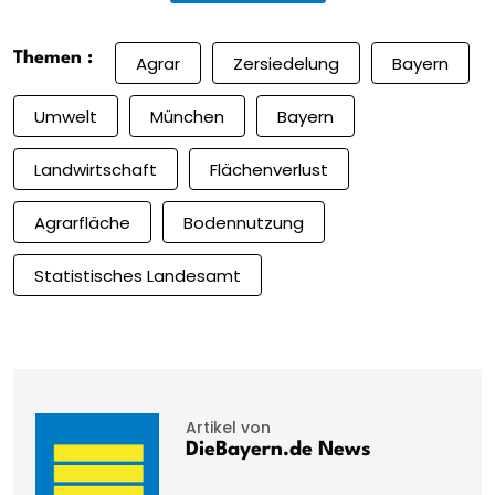
Themen :
Agrar
Zersiedelung
Bayern
Umwelt
München
Bayern
Landwirtschaft
Flächenverlust
Agrarfläche
Bodennutzung
Statistisches Landesamt
Artikel von
DieBayern.de News