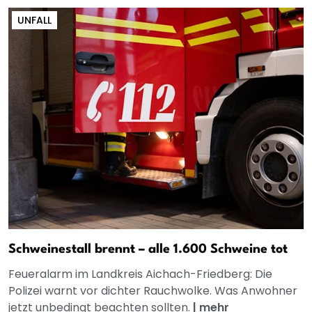
UNFALL
Schweinestall brennt – alle 1.600 Schweine tot
Feueralarm im Landkreis Aichach-Friedberg: Die
Polizei warnt vor dichter Rauchwolke. Was Anwohner
jetzt unbedingt beachten sollten.
|
mehr