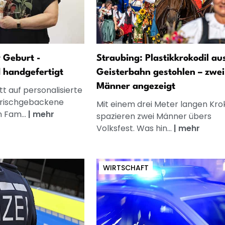
 Geburt -
Straubing: Plastikkrokodil au
d handgefertigt
Geisterbahn gestohlen – zwei
Männer angezeigt
t auf personalisierte
frischgebackene
Mit einem drei Meter langen Krok
n Fam...
|
mehr
spazieren zwei Männer übers
Volksfest. Was hin...
|
mehr
WIRTSCHAFT