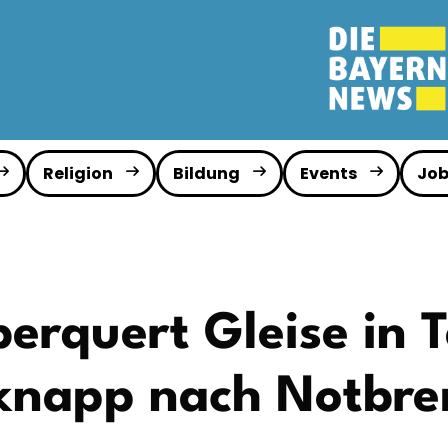
Religion
Bildung
Events
Job
erquert Gleise in 
 knapp nach Notbr