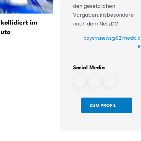
den gesetzlichen
Vorgaben, insbesondere
 kollidiert im
Fünf Schwerverletzte bei
nach dem NetzDG.
Auto
Verkehrsunfall bei Straub
bayern.news@021media.d
e
Social Media
ZUM PROFIL