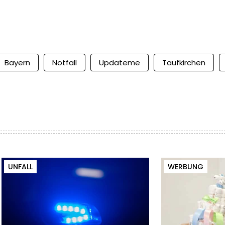
Bayern
Notfall
Updateme
Taufkirchen
UNFALL
WERBUNG