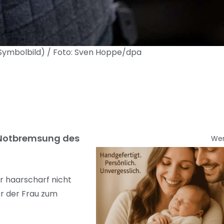
 (Symbolbild) / Foto: Sven Hoppe/dpa
e Notbremsung des
We
r haarscharf nicht
r der Frau zum