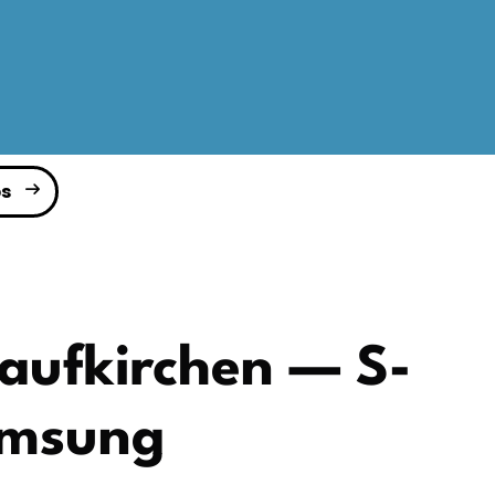
s
Taufkirchen — S-
emsung