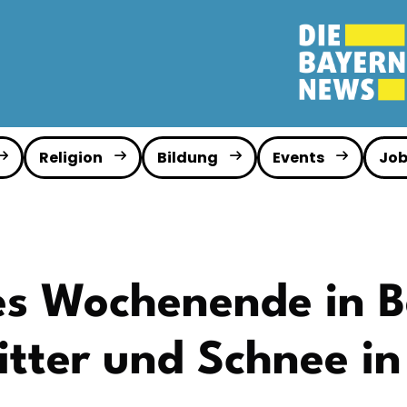
Religion
Bildung
Events
Job
s Wochenende in B
itter und Schnee i