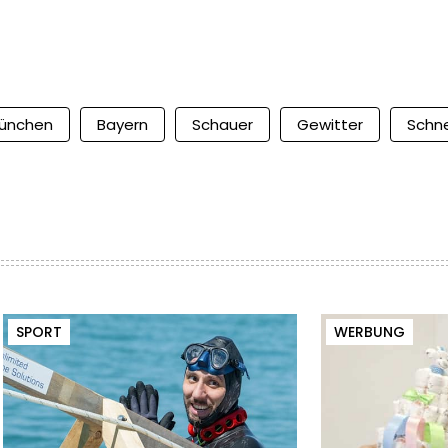
ünchen
Bayern
Schauer
Gewitter
Schn
SPORT
WERBUNG