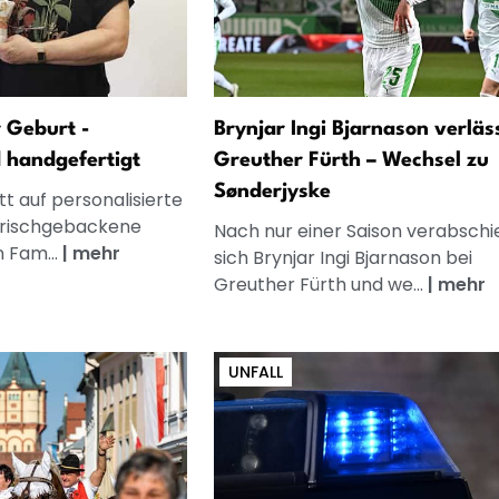
 Geburt -
Brynjar Ingi Bjarnason verläs
d handgefertigt
Greuther Fürth – Wechsel zu
Sønderjyske
t auf personalisierte
frischgebackene
Nach nur einer Saison verabschi
n Fam...
|
mehr
sich Brynjar Ingi Bjarnason bei
Greuther Fürth und we...
|
mehr
UNFALL