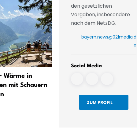
den gesetzlichen
Vorgaben, insbesondere
nach dem NetzDG.
bayern.news@021media.d
e
Social Media
r Wärme in
Main: Bis 27,8 Grad bei
en mit Schauern
Erlabrunn –
rn
Wassertemperaturen in
ZUM PROFIL
Unterfranken kritisch