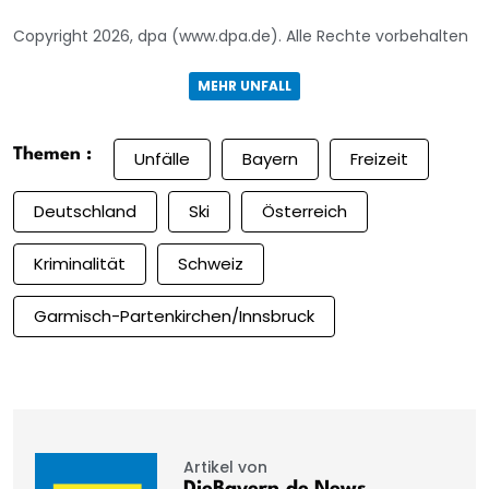
Copyright 2026, dpa (www.dpa.de). Alle Rechte vorbehalten
MEHR UNFALL
Themen :
Unfälle
Bayern
Freizeit
Deutschland
Ski
Österreich
Kriminalität
Schweiz
Garmisch-Partenkirchen/Innsbruck
Artikel von
DieBayern.de News