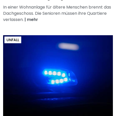
In einer Wohnanlage für ältere Menschen brennt das
Dachgeschoss. Die Senioren müssen ihre Quartiere
verlassen.
|
mehr
UNFALL