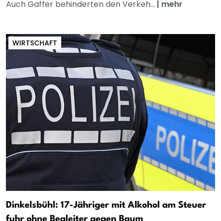
Auch Gaffer behinderten den Verkeh...
|
mehr
WIRTSCHAFT
Dinkelsbühl: 17-Jähriger mit Alkohol am Steuer
fuhr ohne Begleiter gegen Baum