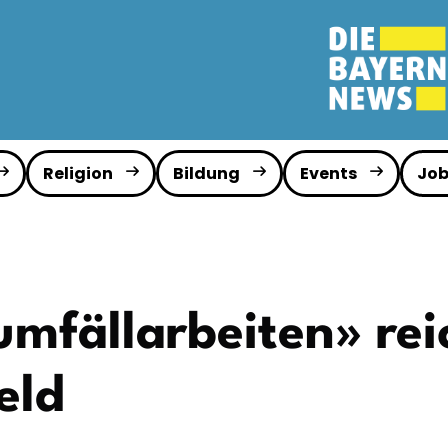
Religion
Bildung
Events
Job
fällarbeiten» reic
eld