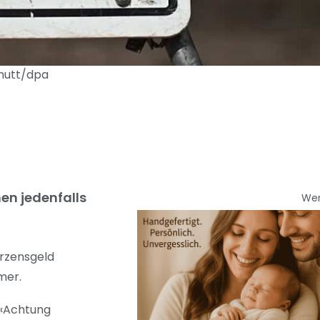
chutt/dpa
en jedenfalls
We
erzensgeld
mmer.
 «Achtung