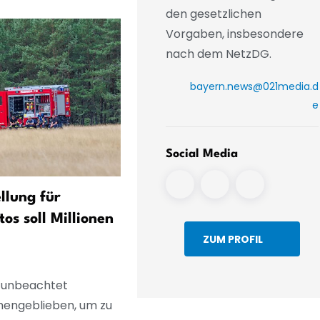
den gesetzlichen
Vorgaben, insbesondere
nach dem NetzDG.
bayern.news@021media.d
e
Social Media
llung für
Radfahrerin wird bei Stur
os soll Millionen
lebensgefährlich verletzt
ZUM PROFIL
e unbeachtet
ehengeblieben, um zu