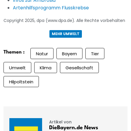
Infos zur Ambrosia
Artenhilfsprogramm Flusskrebse
Copyright 2025, dpa (www.dpa.de). Alle Rechte vorbehalten
MEHR UMWELT
Themen :
Natur
Bayern
Tier
Umwelt
Klima
Gesellschaft
Hilpoltstein
Artikel von
DieBayern.de News