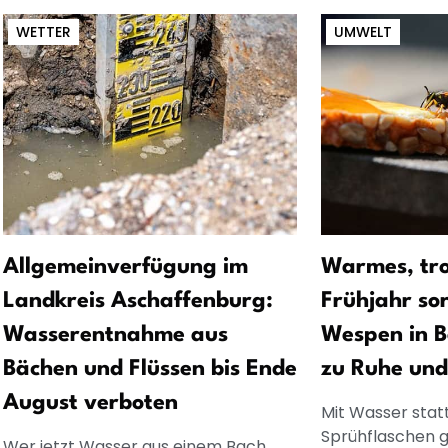
WETTER
UMWELT
Allgemeinverfügung im
Warmes, tr
Landkreis Aschaffenburg:
Frühjahr sor
Wasserentnahme aus
Wespen in B
Bächen und Flüssen bis Ende
zu Ruhe un
August verboten
Mit Wasser stat
Sprühflaschen 
Wer jetzt Wasser aus einem Bach