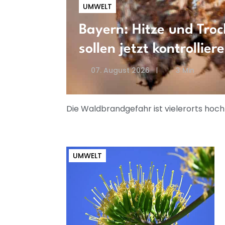
UMWELT
Bayern: Hitze und Troc
sollen jetzt kontrollier
07. August 2026
3 Min
Die Waldbrandgefahr ist vielerorts hoch
UMWELT