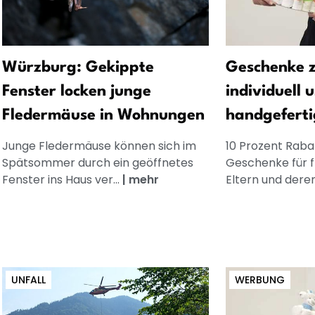
Würzburg: Gekippte
Geschenke z
Fenster locken junge
individuell 
Fledermäuse in Wohnungen
handgeferti
Junge Fledermäuse können sich im
10 Prozent Rabat
Spätsommer durch ein geöffnetes
Geschenke für 
Fenster ins Haus ver...
|
mehr
Eltern und dere
UNFALL
WERBUNG