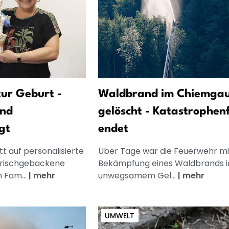
ur Geburt -
Waldbrand im Chiemga
und
gelöscht - Katastrophenf
gt
endet
t auf personalisierte
Über Tage war die Feuerwehr mi
frischgebackene
Bekämpfung eines Waldbrands i
n Fam...
|
mehr
unwegsamem Gel...
|
mehr
UMWELT