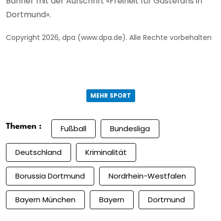
Banner mit der Aufschrift «Freiheit für Gästefans in
Dortmund».
Copyright 2026, dpa (www.dpa.de). Alle Rechte vorbehalten
MEHR SPORT
Themen :
Fußball
Bundesliga
Deutschland
Kriminalität
Borussia Dortmund
Nordrhein-Westfalen
Bayern München
Bayern
Dortmund