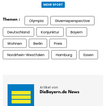
MEHR SPORT
Themen :
Olympia
Givemeperspective
Deutschland
Konjunktur
Bayern
Wohnen
Berlin
Preis
Nordrhein-Westfalen
Hamburg
Essen
Artikel von
DieBayern.de News