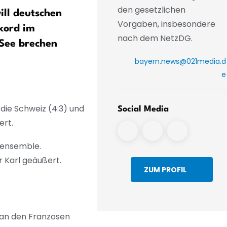
den gesetzlichen
ill deutschen
Bayern blickt schon auf
Vorgaben, insbesondere
kord im
Supercup - «Messer zwisc
nach dem NetzDG.
See brechen
Zähnen»
bayern.news@021media.d
e
die Schweiz (4:3) und
Social Media
ert.
rensemble.
r Karl geäußert.
ZUM PROFIL
 an den Franzosen