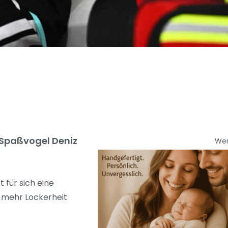
 Spaßvogel Deniz
We
 für sich eine
n mehr Lockerheit