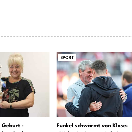
SPORT
 Geburt -
Funkel schwärmt von Klose: