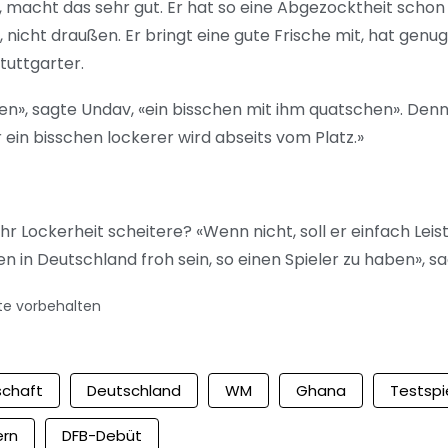
er, macht das sehr gut. Er hat so eine Abgezocktheit schon 
g, nicht draußen. Er bringt eine gute Frische mit, hat gen
Stuttgarter.
ken», sagte Undav, «ein bisschen mit ihm quatschen». Denn
r ein bisschen lockerer wird abseits vom Platz.»
 Lockerheit scheitere? «Wenn nicht, soll er einfach Leist
nen in Deutschland froh sein, so einen Spieler zu haben», s
te vorbehalten
schaft
Deutschland
WM
Ghana
Testspi
ern
DFB-Debüt