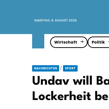
SAMSTAG, 8. AUGUST 2026
Wirtschaft
Politik
/
NACHRICHTEN
SPORT
Undav will B
Lockerheit b