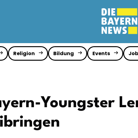
Religion
Bildung
Events
Job
ayern-Youngster Le
eibringen