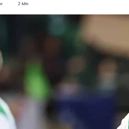
hr
2 Min