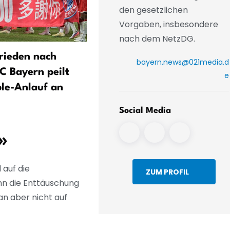
den gesetzlichen
Vorgaben, insbesondere
nach dem NetzDG.
rieden nach
1860 München: Heimpremi
bayern.news@021media.d
C Bayern peilt
im Grünwalder Stadion en
e
ple-Anlauf an
2:2 gegen FC Augsburg II 
Fans stützen Team
Social Media
»
 auf die
ZUM PROFIL
nn die Enttäuschung
n aber nicht auf