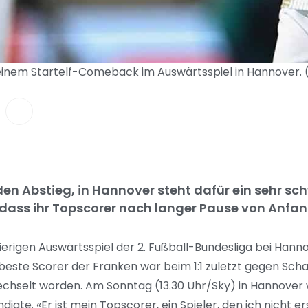
seinem Startelf-Comeback im Auswärtsspiel in Hannover. 
 den Abstieg, in Hannover steht dafür ein sehr s
 dass ihr Topscorer nach langer Pause von Anfan
erigen Auswärtsspiel der 2. Fußball-Bundesliga bei Hanno
beste Scorer der Franken war beim 1:1 zuletzt gegen Sch
hselt worden. Am Sonntag (13.30 Uhr/Sky) in Hannover 
digte. «Er ist mein Topscorer, ein Spieler, den ich nicht 