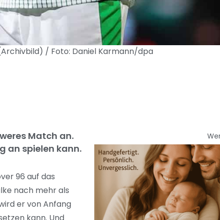
(Archivbild) / Foto: Daniel Karmann/dpa
chweres Match an.
We
g an spielen kann.
ver 96 auf das
alke nach mehr als
wird er von Anfang
ersetzen kann. Und