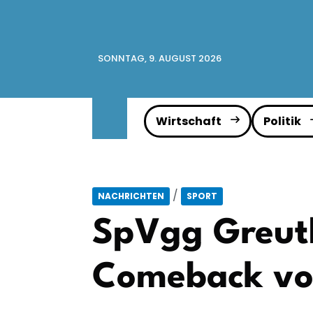
SONNTAG, 9. AUGUST 2026
Wirtschaft
Politik
/
NACHRICHTEN
SPORT
SpVgg Greuth
Comeback von