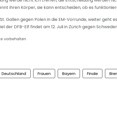
ng werde nicht ich treffen, die Entscheidung werden nich
 kennt ihren Körper, sie kann entscheiden, ob es funktionier
St. Gallen gegen Polen in die EM-Vorrunde, weiter geht es 
 der DFB-Elf findet am 12. Juli in Zürich gegen Schweden
te vorbehalten
Deutschland
Frauen
Bayern
Finale
Bre