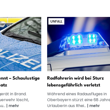
UNFALL
nnt – Schaulustige
Radfahrerin wird bei Sturz
satz
lebensgefährlich verletzt
erät in Brand.
Während eines Radausfluges in
erwehr löscht,
Oberbayern stürzt eine 68 Jahre
u...
|
mehr
Urlauberin aus Rhei...
|
mehr