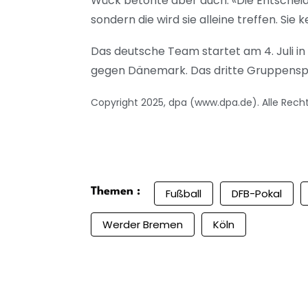
Wück betonte aber auch: «Die Entscheidu
sondern die wird sie alleine treffen. Sie
Das deutsche Team startet am 4. Juli in 
gegen Dänemark. Das dritte Gruppenspiel
Copyright 2025, dpa (www.dpa.de). Alle Rech
Themen :
Fußball
DFB-Pokal
Werder Bremen
Köln