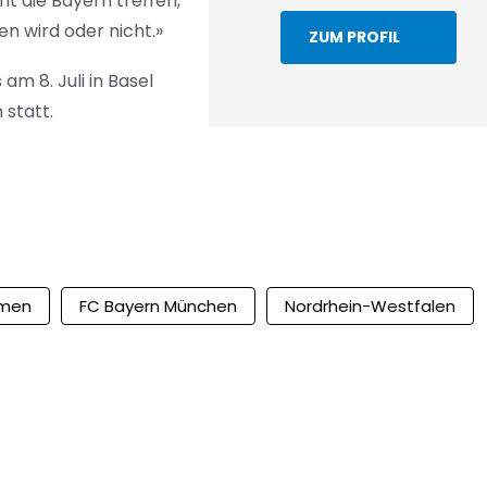
t die Bayern treffen,
en wird oder nicht.»
ZUM PROFIL
am 8. Juli in Basel
 statt.
men
FC Bayern München
Nordrhein-Westfalen