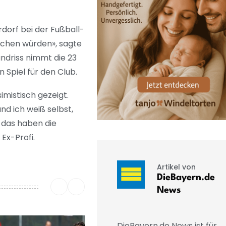
dorf bei der Fußball-
machen würden», sagte
ndriss nimmt die 23
 Spiel für den Club.
imistisch gezeigt.
nd ich weiß selbst,
, das haben die
 Ex-Profi.
Artikel von
DieBayern.de
News
DieBayern.de News ist für