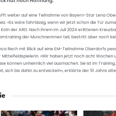
ück hat noch Hoffnung.
fft weiter auf eine Teilnahme von Bayern-Star Lena Ober
eiz. «Es wäre fahrlässig, wenn wir jetzt schon die Tür zu
Köln der ARD. Nach ihrem im Juli 2024 erlittenen Kreuzba
training der Münchnerinnen teil, bestritt aber noch kein
anca Rech mit Blick auf eine EM-Teilnahme Oberdorfs pess
 Mittelfeldspielerin. «Wir haben jetzt noch acht Wochen u
se können unheimlich viel ausmachen. Sie ist im Training
t, sich bis dahin zu entwickeln», erklärte der 51 Jahre alte
ie