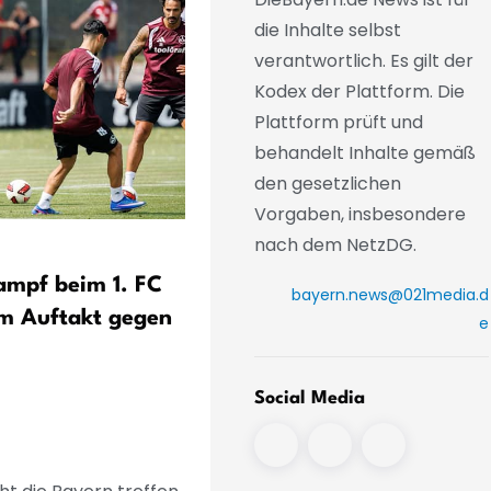
die Inhalte selbst
verantwortlich. Es gilt der
Kodex der Plattform. Die
Plattform prüft und
behandelt Inhalte gemäß
den gesetzlichen
Vorgaben, insbesondere
nach dem NetzDG.
FIFA-Experte: «Infantino w
ampf beim 1. FC
einen Ausweg suchen»
bayern.news@021media.d
m Auftakt gegen
e
Social Media