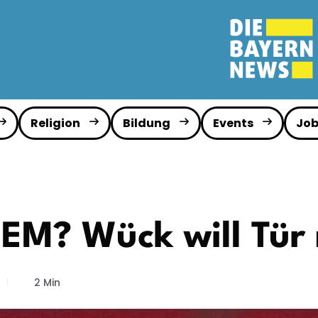
Religion
Bildung
Events
Job
 EM? Wück will Tür
2 Min