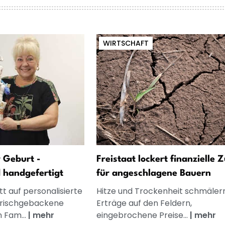
WIRTSCHAFT
 Geburt -
Freistaat lockert finanzielle 
d handgefertigt
für angeschlagene Bauern
t auf personalisierte
Hitze und Trockenheit schmälern
frischgebackene
Erträge auf den Feldern,
n Fam...
|
mehr
eingebrochene Preise...
|
mehr