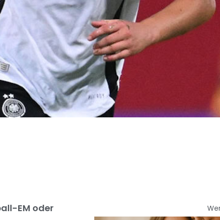
ball-EM oder
We