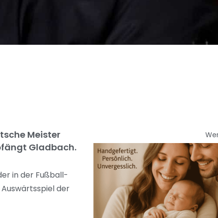
tsche Meister
We
mpfängt Gladbach.
er in der Fußball-
 Auswärtsspiel der