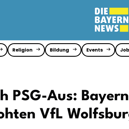
Religion
Bildung
Events
Job
ch PSG-Aus: Bayern
ohten VfL Wolfsburg