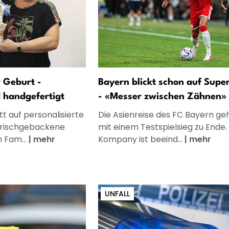
 Geburt -
Bayern blickt schon auf Supe
d handgefertigt
- «Messer zwischen Zähnen»
t auf personalisierte
Die Asienreise des FC Bayern ge
frischgebackene
mit einem Testspielsieg zu Ende.
n Fam...
|
mehr
Kompany ist beeind...
|
mehr
UNFALL