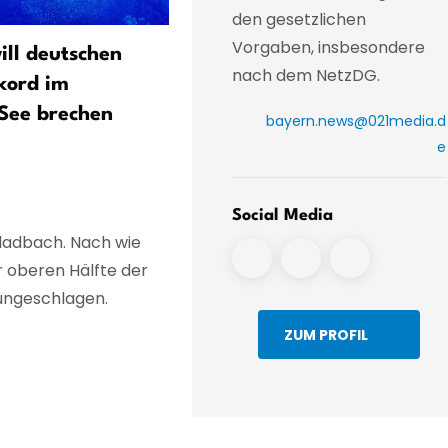
den gesetzlichen
Vorgaben, insbesondere
ill deutschen
Bayern blickt schon auf
nach dem NetzDG.
kord im
Supercup - «Messer zwisc
See brechen
Zähnen»
bayern.news@021media.d
e
Social Media
gladbach. Nach wie
r oberen Hälfte der
 ungeschlagen.
ZUM PROFIL