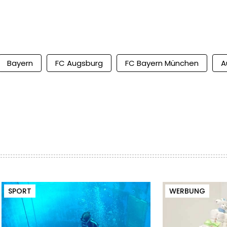
Bayern
FC Augsburg
FC Bayern München
A
SPORT
WERBUNG