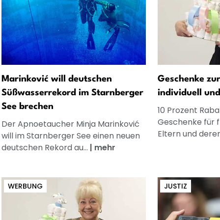
Marinković will deutschen
Geschenke zur
Süßwasserrekord im Starnberger
individuell un
See brechen
10 Prozent Rabat
Geschenke für 
Der Apnoetaucher Minja Marinković
Eltern und dere
will im Starnberger See einen neuen
deutschen Rekord au...
|
mehr
WERBUNG
JUSTIZ