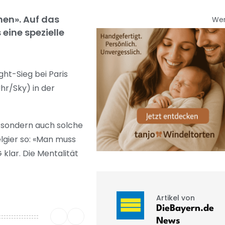
hen». Auf das
We
 eine spezielle
ht-Sieg bei Paris
hr/Sky) in der
d, sondern auch solche
lgier so: «Man muss
klar. Die Mentalität
Artikel von
DieBayern.de
News