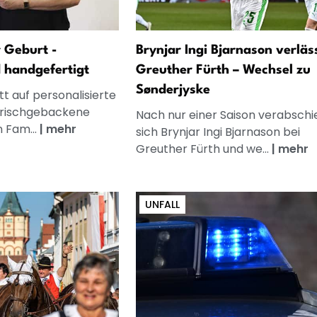
 Geburt -
Brynjar Ingi Bjarnason verläs
d handgefertigt
Greuther Fürth – Wechsel zu
Sønderjyske
t auf personalisierte
frischgebackene
Nach nur einer Saison verabschi
n Fam...
|
mehr
sich Brynjar Ingi Bjarnason bei
Greuther Fürth und we...
|
mehr
UNFALL