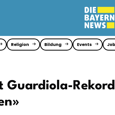
Religion
Bildung
Events
Job
 Guardiola-Rekord
en»