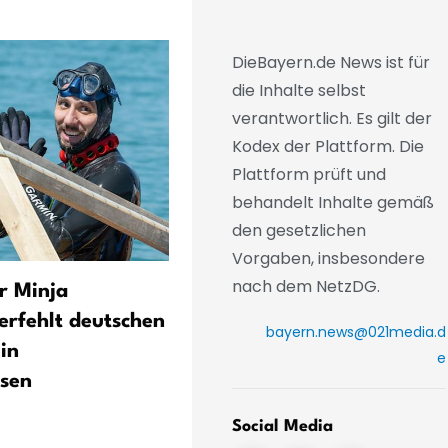
DieBayern.de News ist für
die Inhalte selbst
verantwortlich. Es gilt der
Kodex der Plattform. Die
Plattform prüft und
behandelt Inhalte gemäß
den gesetzlichen
Vorgaben, insbesondere
nach dem NetzDG.
r Minja
Funkel schwärmt von Klose
erfehlt deutschen
«Wahnsinnig gute Arbeit»
bayern.news@021media.d
in
e
sen
Social Media