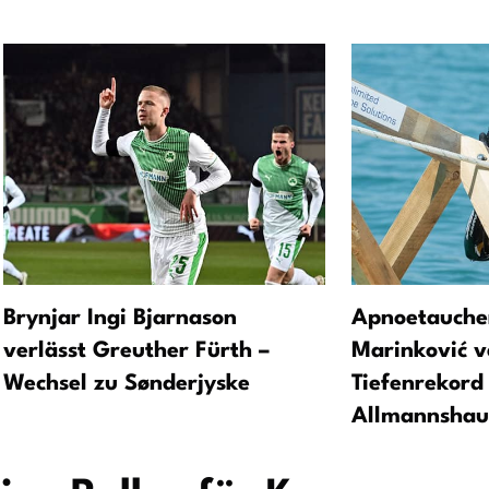
Brynjar Ingi Bjarnason
Apnoetauche
verlässt Greuther Fürth –
Marinković v
Wechsel zu Sønderjyske
Tiefenrekord 
Allmannshau