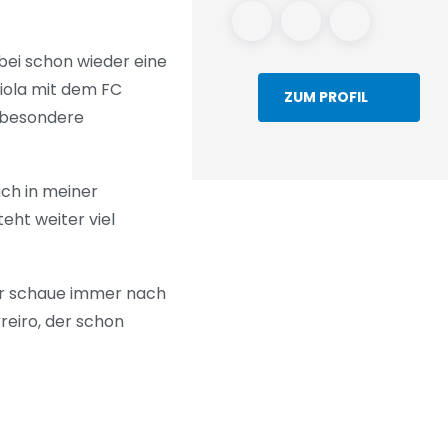
bei schon wieder eine
iola mit dem FC
ZUM PROFIL
z besondere
uch in meiner
eht weiter viel
. Er schaue immer nach
reiro, der schon