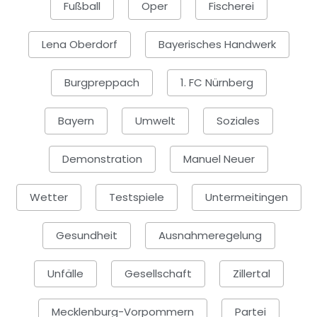
Fußball
Oper
Fischerei
Lena Oberdorf
Bayerisches Handwerk
Burgpreppach
1. FC Nürnberg
Bayern
Umwelt
Soziales
Demonstration
Manuel Neuer
Wetter
Testspiele
Untermeitingen
Gesundheit
Ausnahmeregelung
Unfälle
Gesellschaft
Zillertal
Mecklenburg-Vorpommern
Partei