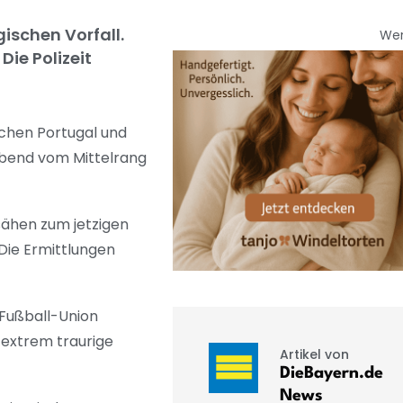
ischen Vorfall.
We
Die Polizeit
schen Portugal und
abend vom Mittelrang
sähen zum jetzigen
Die Ermittlungen
 Fußball-Union
 extrem traurige
Artikel von
DieBayern.de
News