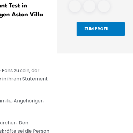
nt Test in
Klose fordert
en Aston Villa
Konkurrenzkampf beim 1. 
Nürnberg zum Auftakt ge
ZUM PROFIL
Dresden
Fans zu sein, der
e in ihrem Statement
amilie, Angehörigen
kirchen. Den
räfte sei die Person