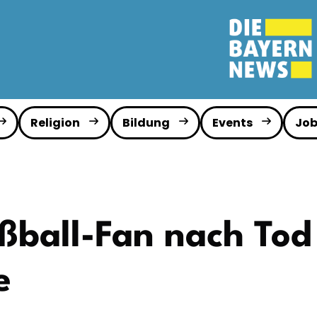
Religion
Bildung
Events
Job
ßball-Fan nach Tod
e