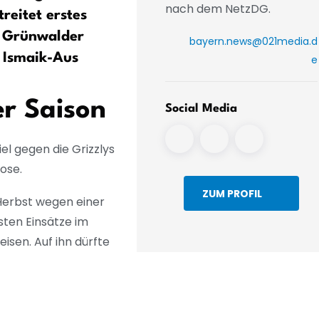
nach dem NetzDG.
reitet erstes
auf großes Bayern-Jahr
m Grünwalder
bayern.news@021media.d
 Ismaik-Aus
e
er Saison
Social Media
el gegen die Grizzlys
ose.
ZUM PROFIL
 Herbst wegen einer
sten Einsätze im
isen. Auf ihn dürfte