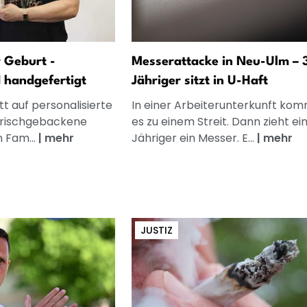
 Geburt -
Messerattacke in Neu-Ulm – 
d handgefertigt
Jähriger sitzt in U-Haft
t auf personalisierte
In einer Arbeiterunterkunft ko
frischgebackene
es zu einem Streit. Dann zieht ei
n Fam...
|
mehr
Jähriger ein Messer. E...
|
mehr
JUSTIZ