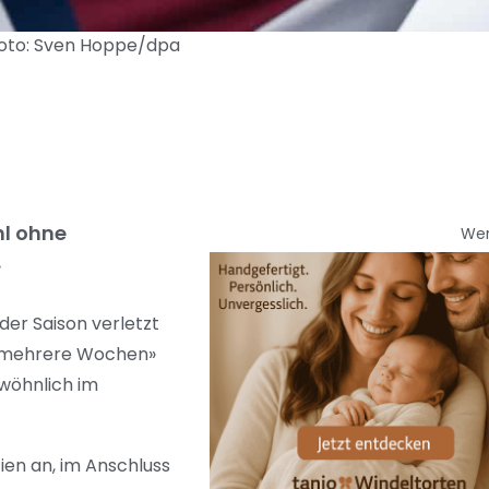
Foto: Sven Hoppe/dpa
hl ohne
We
.
er Saison verletzt
ch mehrere Wochen»
ewöhnlich im
en an, im Anschluss