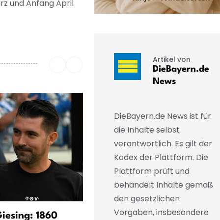
ärz und Anfang April
Artikel von
DieBayern.de
News
DieBayern.de News ist für
die Inhalte selbst
verantwortlich. Es gilt der
Kodex der Plattform. Die
Plattform prüft und
behandelt Inhalte gemäß
den gesetzlichen
Vorgaben, insbesondere
Giesing: 1860
Kompany weckt Hoffnunge