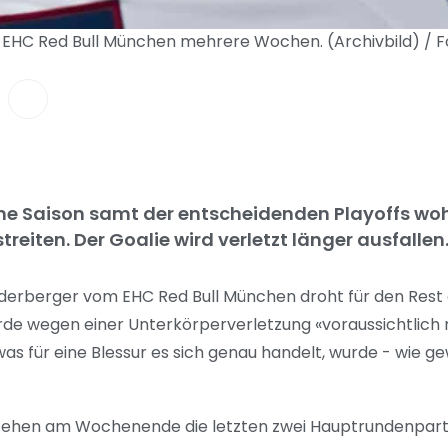
m EHC Red Bull München mehrere Wochen. (Archivbild) / 
che Saison samt der entscheidenden Playoffs wo
reiten. Der Goalie wird verletzt länger ausfallen
derberger vom EHC Red Bull München droht für den Rest d
werde wegen einer Unterkörperverletzung «voraussichtli
as für eine Blessur es sich genau handelt, wurde - wie g
stehen am Wochenende die letzten zwei Hauptrundenparti