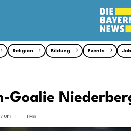
Religion
Bildung
Events
Job
-Goalie Niederber
07 Uhr
1 Min