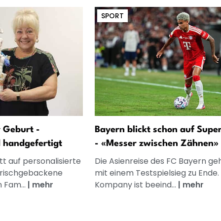
SPORT
 Geburt -
Bayern blickt schon auf Supe
d handgefertigt
- «Messer zwischen Zähnen»
t auf personalisierte
Die Asienreise des FC Bayern ge
frischgebackene
mit einem Testspielsieg zu Ende.
n Fam...
|
mehr
Kompany ist beeind...
|
mehr