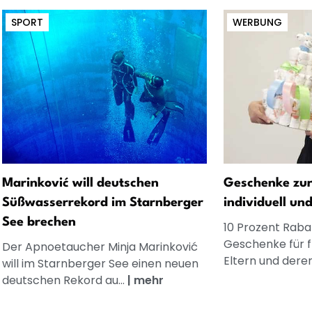
SPORT
WERBUNG
Marinković will deutschen
Geschenke zur
Süßwasserrekord im Starnberger
individuell un
See brechen
10 Prozent Rabat
Geschenke für 
Der Apnoetaucher Minja Marinković
Eltern und dere
will im Starnberger See einen neuen
deutschen Rekord au...
|
mehr