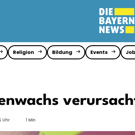
Religion
Bildung
Events
Job
zenwachs verursach
5 Uhr
1 Min