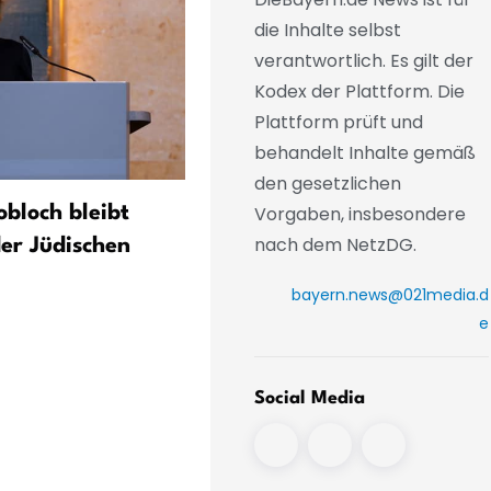
die Inhalte selbst
verantwortlich. Es gilt der
Kodex der Plattform. Die
Plattform prüft und
behandelt Inhalte gemäß
den gesetzlichen
Vorgaben, insbesondere
obloch bleibt
58.640 standesamtliche E
nach dem NetzDG.
der Jüdischen
in Bayern 2025 – Zahl stab
deutlich unter früheren J
bayern.news@021media.d
e
Social Media