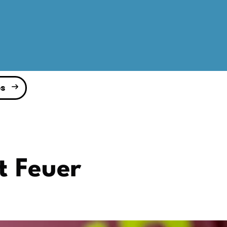
s
t Feuer