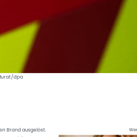
 Murat/dpa
en Brand ausgelöst.
We