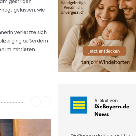
 am gestrigen
htigt gelassen, wie
erin verletzte sich
olizei ging außerdem
en im mittleren
Artikel von
DieBayern.de
News
DieBayern.de News ist für