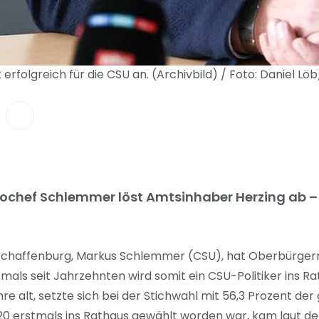
rfolgreich für die CSU an. (Archivbild) / Foto: Daniel Lö
chef Schlemmer löst Amtsinhaber Herzing ab – 
 Aschaffenburg, Markus Schlemmer (CSU), hat Oberbürger
als seit Jahrzehnten wird somit ein CSU-Politiker ins R
e alt, setzte sich bei der Stichwahl mit 56,3 Prozent der
020 erstmals ins Rathaus gewählt worden war, kam laut d