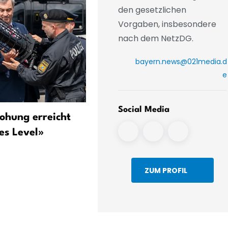
den gesetzlichen
Vorgaben, insbesondere
nach dem NetzDG.
bayern.news@021media.d
e
Social Media
ohung erreicht
München: Krause nach 100
es Level»
Tagen – Wohnraum, Sparp
und Koalitionspoker
ZUM PROFIL