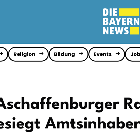
Religion
Bildung
Events
Job
Aschaffenburger R
siegt Amtsinhaber