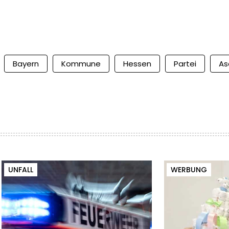
Bayern
Kommune
Hessen
Partei
As
UNFALL
WERBUNG