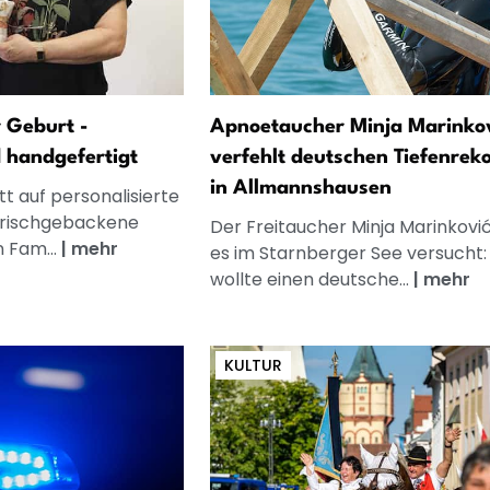
 Geburt -
Apnoetaucher Minja Marinko
d handgefertigt
verfehlt deutschen Tiefenrek
in Allmannshausen
t auf personalisierte
frischgebackene
Der Freitaucher Minja Marinkovi
n Fam...
|
mehr
es im Starnberger See versucht:
wollte einen deutsche...
|
mehr
KULTUR