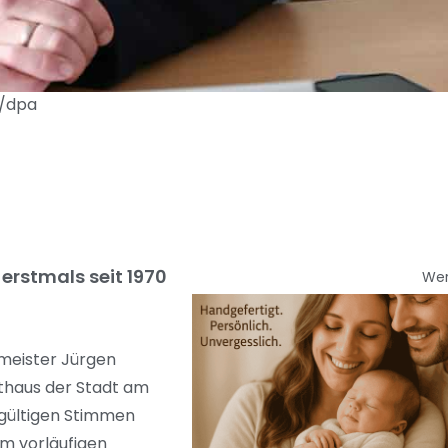
b/dpa
erstmals seit 1970
We
meister Jürgen
athaus der Stadt am
 gültigen Stimmen
em vorläufigen