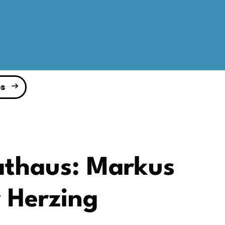
s
athaus: Markus
 Herzing