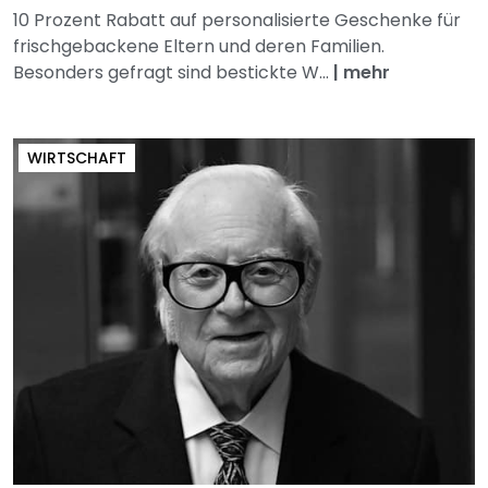
10 Prozent Rabatt auf personalisierte Geschenke für
frischgebackene Eltern und deren Familien.
Besonders gefragt sind bestickte W...
|
mehr
WIRTSCHAFT