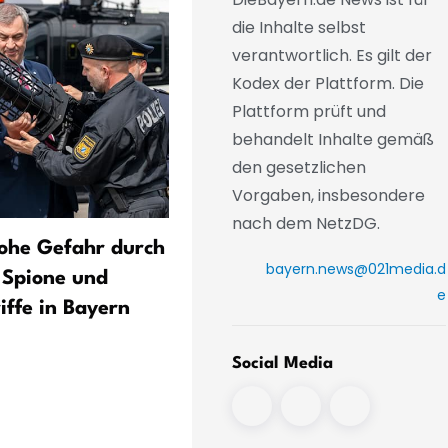
die Inhalte selbst
verantwortlich. Es gilt der
Kodex der Plattform. Die
Plattform prüft und
behandelt Inhalte gemäß
den gesetzlichen
Vorgaben, insbesondere
nach dem NetzDG.
ohe Gefahr durch
Hybride Bedrohung erreich
bayern.news@021media.d
 Spione und
«nie gekanntes Level»
e
iffe in Bayern
Social Media