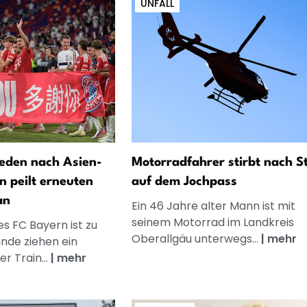
UNFALL
eden nach Asien-
Motorradfahrer stirbt nach S
n peilt erneuten
auf dem Jochpass
an
Ein 46 Jahre alter Mann ist mit
seinem Motorrad im Landkreis
es FC Bayern ist zu
Oberallgäu unterwegs...
|
mehr
ände ziehen ein
er Train...
|
mehr