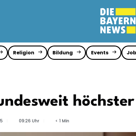
Religion
Bildung
Events
Job
undesweit höchster
25
09:26 Uhr
< 1 Min