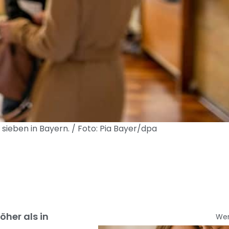
ieben in Bayern. / Foto: Pia Bayer/dpa
her als in
We