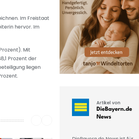
ichnen. Im Freistaat
terin hervor. Im
Prozent). Mit
8,1 Prozent der
teiligung liegen
Prozent.
Artikel von
DieBayern.de
News
DieBayern.de News ist für