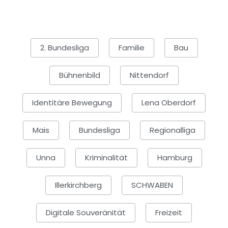
2. Bundesliga
Familie
Bau
Bühnenbild
Nittendorf
Identitäre Bewegung
Lena Oberdorf
Mais
Bundesliga
Regionalliga
Unna
Kriminalität
Hamburg
Illerkirchberg
SCHWABEN
Digitale Souveränität
Freizeit