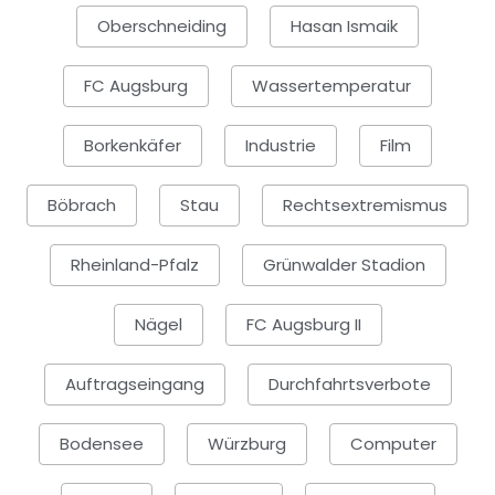
Oberschneiding
Hasan Ismaik
FC Augsburg
Wassertemperatur
Borkenkäfer
Industrie
Film
Böbrach
Stau
Rechtsextremismus
Rheinland-Pfalz
Grünwalder Stadion
Nägel
FC Augsburg II
Auftragseingang
Durchfahrtsverbote
Bodensee
Würzburg
Computer